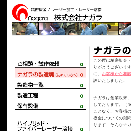
この度は精密板金
りがとうございます。
に、
お客様から相
設いたしました。
ナガラは創業以来
しております。（※
ことなく、お客様
板金についての疑
ります。そんなナ