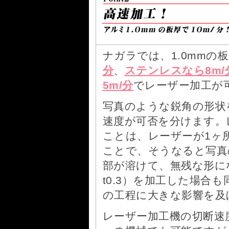
ナガラでは、1.0mmの
分
、
ステンレスなら8m/
5m/分
でレーザー加工が
写真のような鋭角の形状
速度が可否を分けます。
ことは、レーザーが1ヶ
ことで、そうなると写真
部が溶けて、無残な形にな
t0.3）を加工した場合
の工程に大きな影響を及
レーザー加工機の切断速